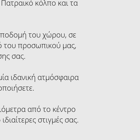
ν Πατραικό κόλπο και τα
 υποδομή του χώρου, σε
ό του προσωπικού μας,
σης σας.
μία ιδανική ατμόσφαιρα
οποιήσετε.
λιόμετρα από το κέντρο
 ιδιαίτερες στιγμές σας.