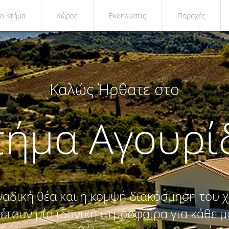
Το Κτήμα
Χώρος
Εκδηλώσεις
Παροχές
Καλώς Ήρθατε στο
τήμα Αγουρί
ναδική θέα και η κομψή διακόσμηση του 
έτουν μία ιδανική ατμόσφαιρα για κάθε 