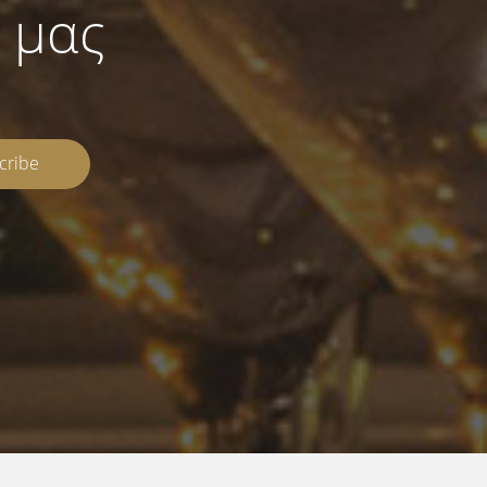
 μας
cribe