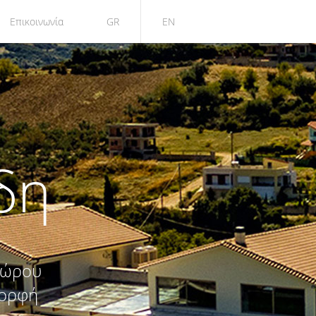
Επικοινωνία
GR
EN
δη
χώρου
μορφή