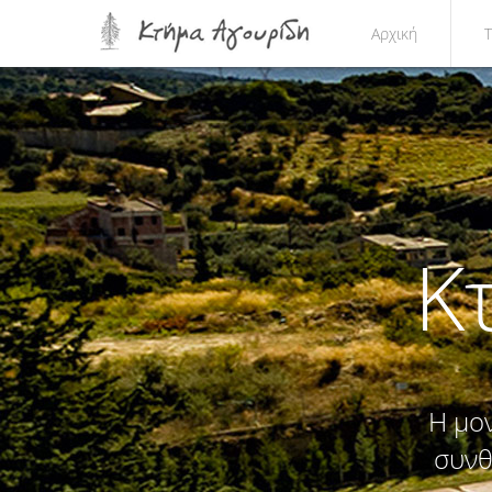
Αρχική
Κ
H μο
συνθ